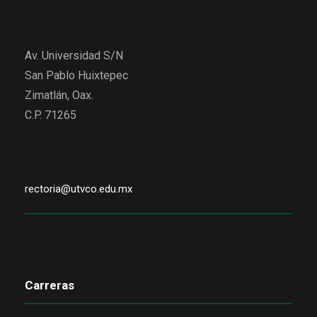
Av. Universidad S/N
San Pablo Huixtepec
Zimatlán, Oax.
C.P. 71265
rectoria@utvco.edu.mx
Carreras