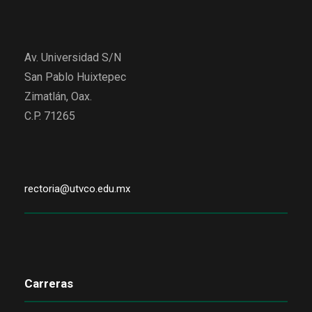
Av. Universidad S/N
San Pablo Huixtepec
Zimatlán, Oax.
C.P. 71265
rectoria@utvco.edu.mx
Carreras