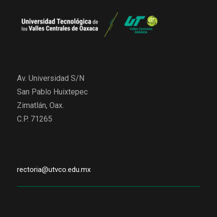
Av. Universidad S/N
San Pablo Huixtepec
Zimatlán, Oax.
C.P. 71265
rectoria@utvco.edu.mx