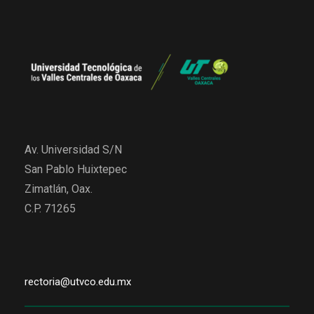
Av. Universidad S/N
San Pablo Huixtepec
Zimatlán, Oax.
C.P. 71265
rectoria@utvco.edu.mx