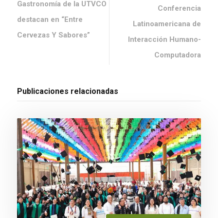
Gastronomía de la UTVCO
Conferencia
destacan en “Entre
Latinoamericana de
Cervezas Y Sabores”
Interacción Humano-
Computadora
Publicaciones relacionadas