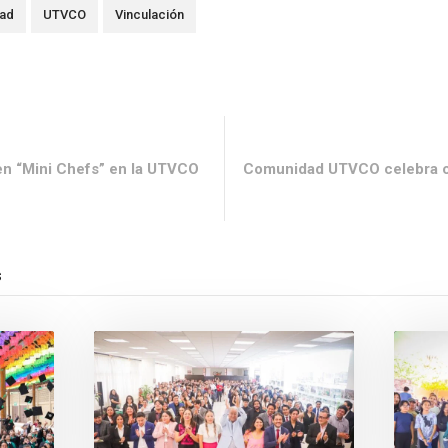
dad
UTVCO
Vinculación
 en “Mini Chefs” en la UTVCO
Comunidad UTVCO celebra co
s