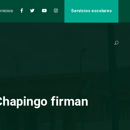
rvicios
Servicios escolares
Chapingo firman