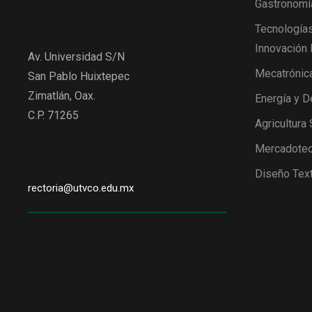
Gastronomí
Tecnologías
Innovación 
Av. Universidad S/N
Mecatrónic
San Pablo Huixtepec
Zimatlán, Oax.
Energía y D
C.P. 71265
Agricultura
Mercadotec
Diseño Text
rectoria@utvco.edu.mx