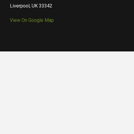
Liverpool, UK 33342
View On Google Map