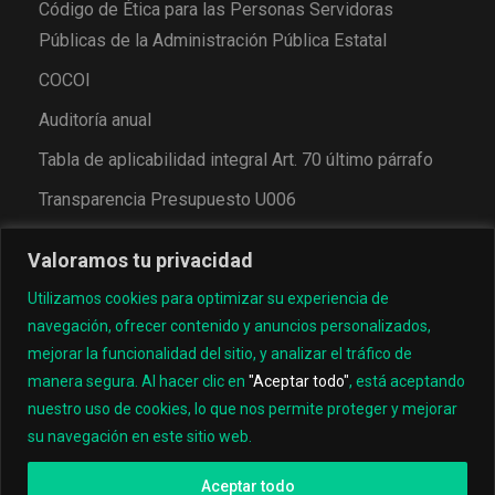
Código de Ética para las Personas Servidoras
Públicas de la Administración Pública Estatal
COCOI
Auditoría anual
Tabla de aplicabilidad integral Art. 70 último párrafo
Transparencia Presupuesto U006
Valoramos tu privacidad
Utilizamos cookies para optimizar su experiencia de
navegación, ofrecer contenido y anuncios personalizados,
mejorar la funcionalidad del sitio, y analizar el tráfico de
manera segura. Al hacer clic en
"Aceptar todo"
, está aceptando
nuestro uso de cookies, lo que nos permite proteger y mejorar
© 2022, Universidad Tecnológica de los Valles Centrales
su navegación en este sitio web.
de Oaxaca
Aceptar todo