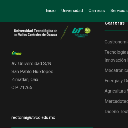
Inicio
Universidad
Carreras
Servicio
Carreras
Gastronomí
Tecnologías
Innovación 
Av. Universidad S/N
Mecatrónic
San Pablo Huixtepec
Zimatlán, Oax.
Energía y D
C.P. 71265
Agricultura
Mercadotec
Diseño Text
rectoria@utvco.edu.mx