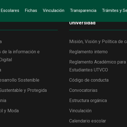
s Escolares
Fichas
Vinculación
Transparencia
Trámites y Se
Universidad
a
Misión, Visión y Política de c
 de la información e
Reglamento interno
Digital
Reglamento Académico para
a
Estudiantes UTVCO
esarrollo Sostenible
Código de conducta
 Sustentable y Protegida
Convocatorias
nia
Estructura orgánica
il y Moda
Vinculación
Calendario escolar