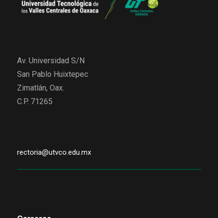
Av. Universidad S/N
San Pablo Huixtepec
Zimatlán, Oax.
C.P. 71265
rectoria@utvco.edu.mx