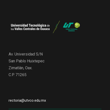
Av. Universidad S/N
San Pablo Huixtepec
Zimatlán, Oax.
C.P. 71265
rectoria@utvco.edu.mx