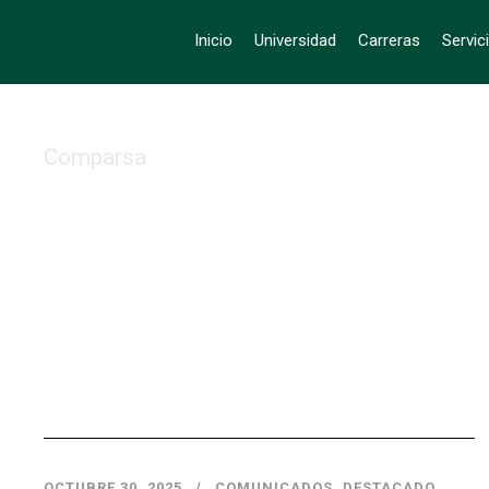
Inicio
Universidad
Carreras
Servic
Comparsa
Tag
OCTUBRE 30, 2025
COMUNICADOS
,
DESTACADO