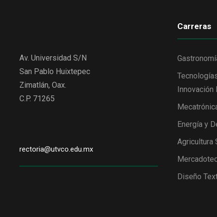
Carreras
Av. Universidad S/N
Gastronomí
San Pablo Huixtepec
Tecnologías
Zimatlán, Oax.
Innovación 
C.P. 71265
Mecatrónic
Energía y D
Agricultura
rectoria@utvco.edu.mx
Mercadotec
Diseño Text