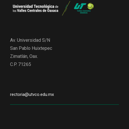
Av. Universidad S/N
San Pablo Huixtepec
Zimatlán, Oax.
C.P. 71265
rectoria@utvco.edu.mx