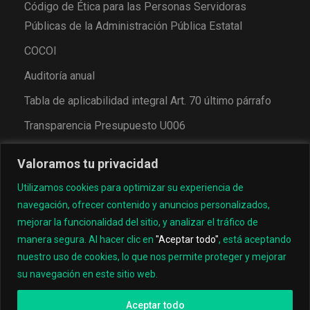
Código de Ética para las Personas Servidoras
Públicas de la Administración Pública Estatal
COCOI
Auditoría anual
Tabla de aplicabilidad integral Art. 70 último párrafo
Transparencia Presupuesto U006
Valoramos tu privacidad
Utilizamos cookies para optimizar su experiencia de
navegación, ofrecer contenido y anuncios personalizados,
mejorar la funcionalidad del sitio, y analizar el tráfico de
manera segura. Al hacer clic en
"Aceptar todo"
, está aceptando
nuestro uso de cookies, lo que nos permite proteger y mejorar
© 2022, Universidad Tecnológica de los Valles Centrales
su navegación en este sitio web.
de Oaxaca
Aceptar todo