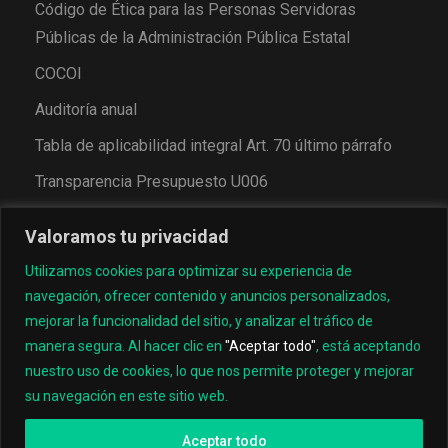
Código de Ética para las Personas Servidoras
Públicas de la Administración Pública Estatal
COCOI
Auditoría anual
Tabla de aplicabilidad integral Art. 70 último párrafo
Transparencia Presupuesto U006
Valoramos tu privacidad
Utilizamos cookies para optimizar su experiencia de
navegación, ofrecer contenido y anuncios personalizados,
mejorar la funcionalidad del sitio, y analizar el tráfico de
manera segura. Al hacer clic en
"Aceptar todo"
, está aceptando
nuestro uso de cookies, lo que nos permite proteger y mejorar
© 2022, Universidad Tecnológica de los Valles Centrales
su navegación en este sitio web.
de Oaxaca
Aceptar todo