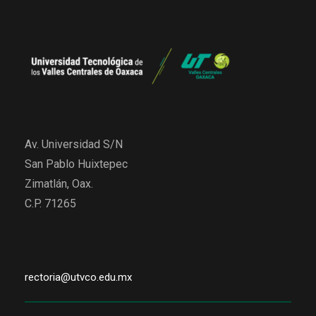
Av. Universidad S/N
San Pablo Huixtepec
Zimatlán, Oax.
C.P. 71265
rectoria@utvco.edu.mx