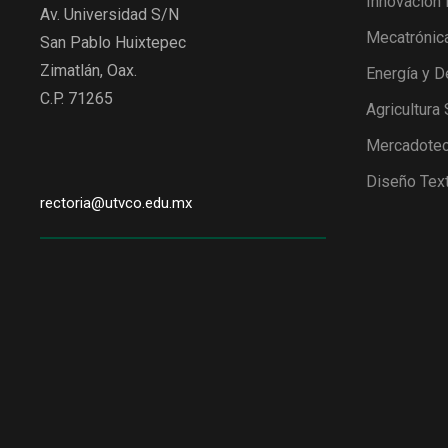
Innovación 
Av. Universidad S/N
Mecatrónic
San Pablo Huixtepec
Zimatlán, Oax.
Energía y D
C.P. 71265
Agricultura
Mercadotec
Diseño Text
rectoria@utvco.edu.mx