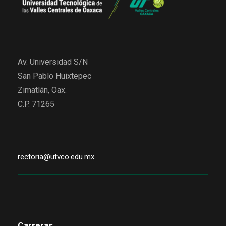
Av. Universidad S/N
San Pablo Huixtepec
Zimatlán, Oax.
C.P. 71265
rectoria@utvco.edu.mx
Carreras