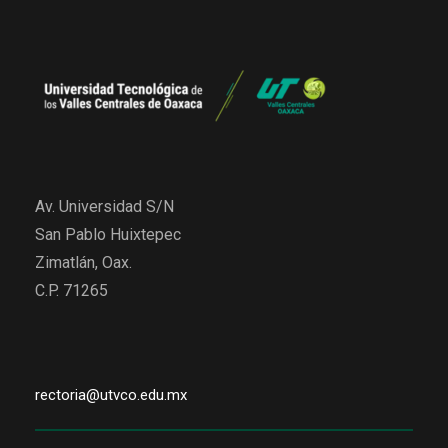
Av. Universidad S/N
San Pablo Huixtepec
Zimatlán, Oax.
C.P. 71265
rectoria@utvco.edu.mx