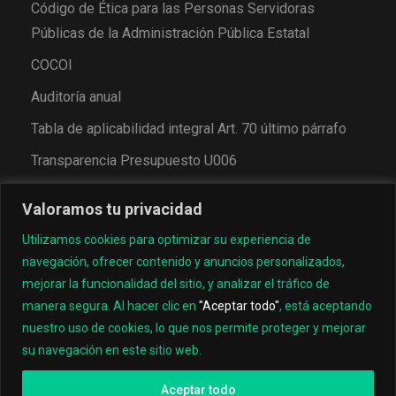
Código de Ética para las Personas Servidoras
Públicas de la Administración Pública Estatal
COCOI
Auditoría anual
Tabla de aplicabilidad integral Art. 70 último párrafo
Transparencia Presupuesto U006
Valoramos tu privacidad
Utilizamos cookies para optimizar su experiencia de
navegación, ofrecer contenido y anuncios personalizados,
mejorar la funcionalidad del sitio, y analizar el tráfico de
manera segura. Al hacer clic en
"Aceptar todo"
, está aceptando
nuestro uso de cookies, lo que nos permite proteger y mejorar
© 2022, Universidad Tecnológica de los Valles Centrales
su navegación en este sitio web.
de Oaxaca
Aceptar todo