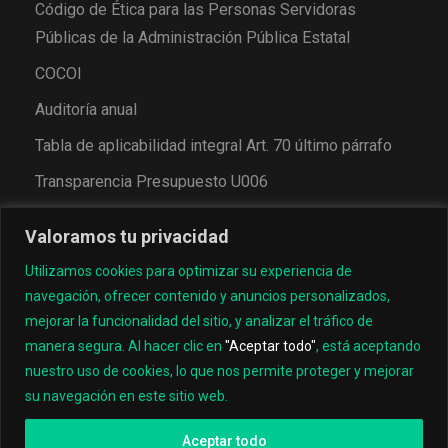
Código de Ética para las Personas Servidoras
Públicas de la Administración Pública Estatal
COCOI
Auditoría anual
Tabla de aplicabilidad integral Art. 70 último párrafo
Transparencia Presupuesto U006
Valoramos tu privacidad
Utilizamos cookies para optimizar su experiencia de
navegación, ofrecer contenido y anuncios personalizados,
mejorar la funcionalidad del sitio, y analizar el tráfico de
manera segura. Al hacer clic en
"Aceptar todo"
, está aceptando
nuestro uso de cookies, lo que nos permite proteger y mejorar
© 2022, Universidad Tecnológica de los Valles Centrales
su navegación en este sitio web.
de Oaxaca
Aceptar todo