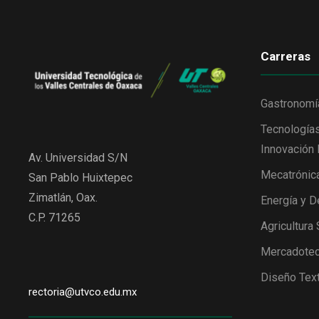
Carreras
Gastronomí
Tecnologías
Innovación 
Av. Universidad S/N
Mecatrónic
San Pablo Huixtepec
Zimatlán, Oax.
Energía y D
C.P. 71265
Agricultura
Mercadotec
Diseño Text
rectoria@utvco.edu.mx