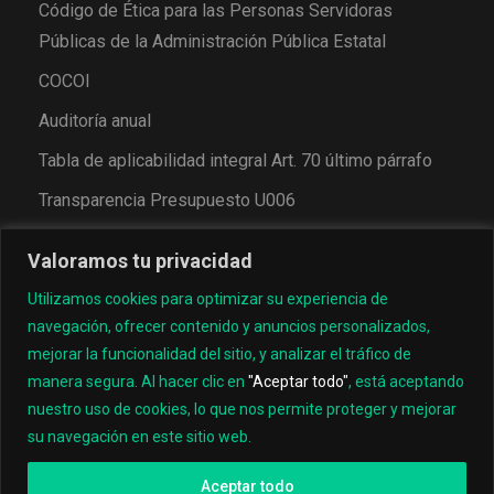
Código de Ética para las Personas Servidoras
Públicas de la Administración Pública Estatal
COCOI
Auditoría anual
Tabla de aplicabilidad integral Art. 70 último párrafo
Transparencia Presupuesto U006
Valoramos tu privacidad
Utilizamos cookies para optimizar su experiencia de
navegación, ofrecer contenido y anuncios personalizados,
mejorar la funcionalidad del sitio, y analizar el tráfico de
manera segura. Al hacer clic en
"Aceptar todo"
, está aceptando
nuestro uso de cookies, lo que nos permite proteger y mejorar
© 2022, Universidad Tecnológica de los Valles Centrales
su navegación en este sitio web.
de Oaxaca
Aceptar todo