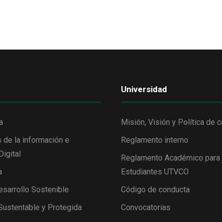
Universidad
a
Misión, Visión y Política de c
 de la información e
Reglamento interno
Digital
Reglamento Académico para
a
Estudiantes UTVCO
esarrollo Sostenible
Código de conducta
 Sustentable y Protegida
Convocatorias