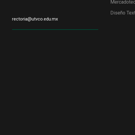
Mercadotec
Diseño Text
rectoria@utvco.edu.mx