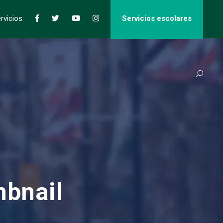
rvicios
Servicios escolares
mbnail