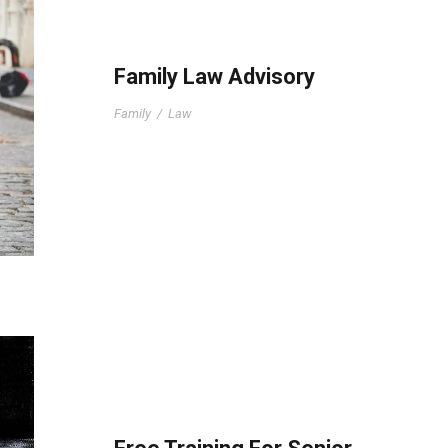
Family Law Advisory
Family
/
Law