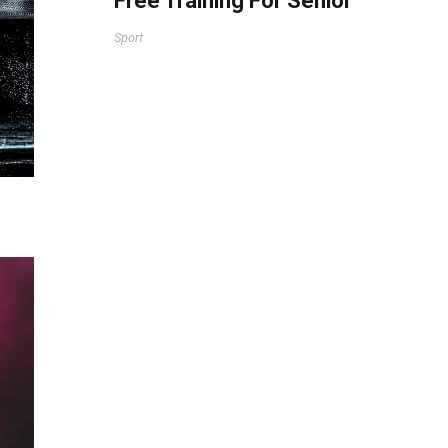
Free Training For Senior
Sport