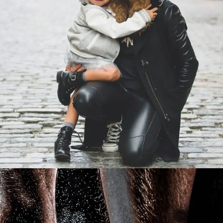
Family Law Advisory
Family
/
Law