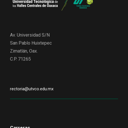
Av. Universidad S/N
San Pablo Huixtepec
Zimatlán, Oax.
C.P. 71265
rectoria@utvco.edu.mx
Carreras