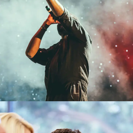
Concert For Charity
Concert
/
Music